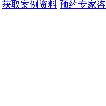
获取案例资料
预约专家咨