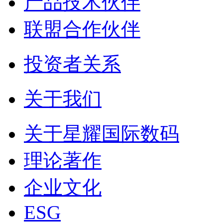
产品技术伙伴
联盟合作伙伴
投资者关系
关于我们
关于星耀国际数码
理论著作
企业文化
ESG