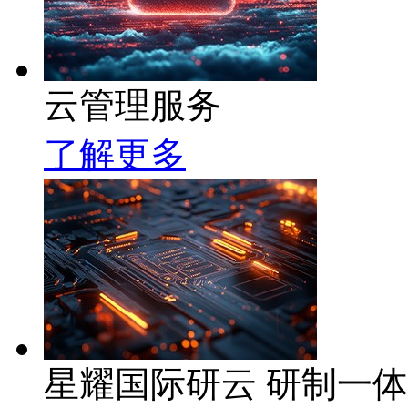
云管理服务
了解更多
星耀国际研云 研制一