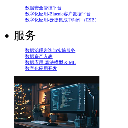
数据安全管控平台
数字化应用-Bluenic客户数据平台
数字化应用-云捷集成中间件（ESB）
服务
数据治理咨询与实施服务
数据资产入表
数据应用-算法模型 & ML
数字化应用开发