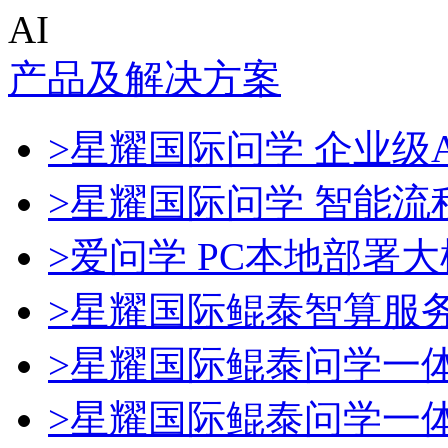
AI
产品及解决方案
>星耀国际问学 企业级A
>星耀国际问学 智能流
>爱问学 PC本地部署
>星耀国际鲲泰智算服
>星耀国际鲲泰问学一
>星耀国际鲲泰问学一体机