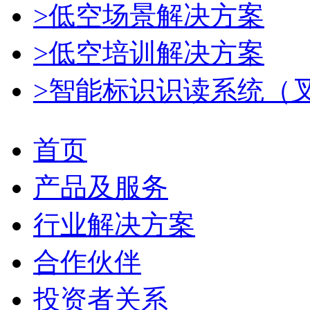
>低空场景解决方案
>低空培训解决方案
>智能标识识读系统（
首页
产品及服务
行业解决方案
合作伙伴
投资者关系