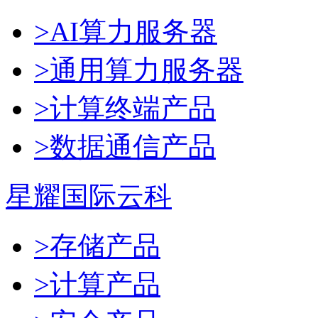
>AI算力服务器
>通用算力服务器
>计算终端产品
>数据通信产品
星耀国际云科
>存储产品
>计算产品