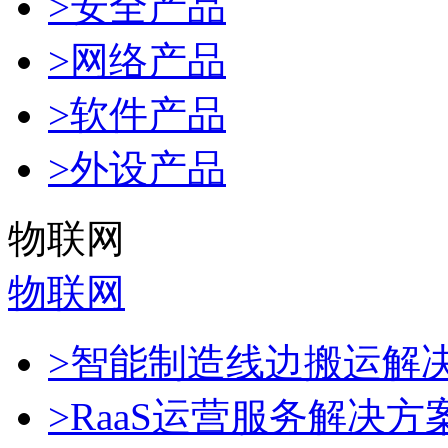
>安全产品
>网络产品
>软件产品
>外设产品
物联网
物联网
>智能制造线边搬运解
>RaaS运营服务解决方