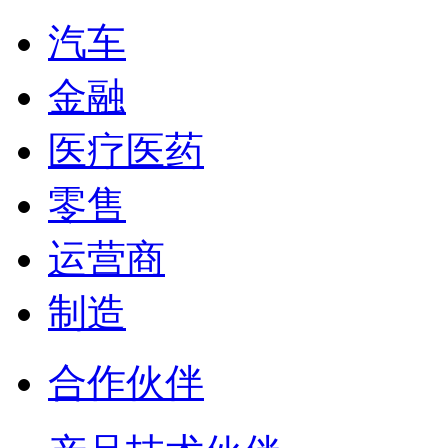
汽车
金融
医疗医药
零售
运营商
制造
合作伙伴