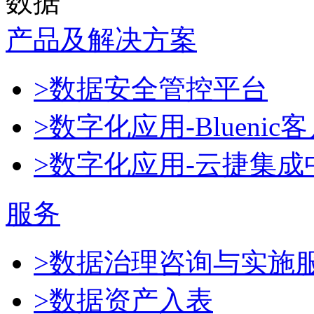
数据
产品及解决方案
>数据安全管控平台
>数字化应用-Blueni
>数字化应用-云捷集成
服务
>数据治理咨询与实施
>数据资产入表