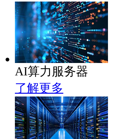
AI算力服务器
了解更多